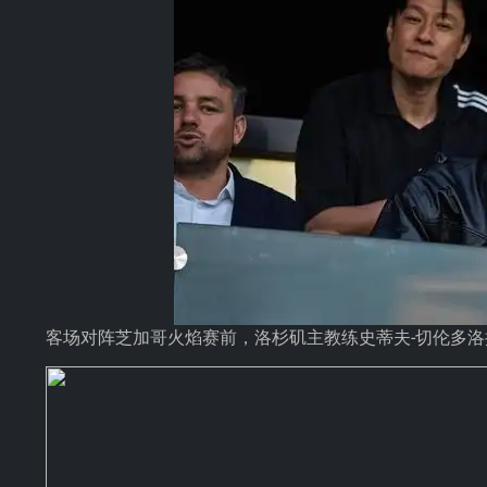
客场对阵芝加哥火焰赛前，洛杉矶主教练史蒂夫-切伦多