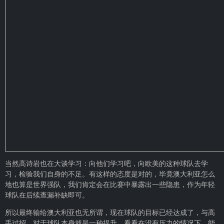
当然高诗岩也在大谈学习：向他们学习吧，向欧美的这种球队去学
习，检验我们自身的不足。有这样的态度是对的，毕竟澳大利亚怎么
地也算是世界强队，我们肯定会在比赛中暴露出一些隐患，作为年轻
球队在后续查漏补缺即可。
所以最终输给澳大利亚也无所谓，现在球队的目标已经达成了，与高
手过招，对于球队本身就是一种提升。看看在没有压力的情况下，能