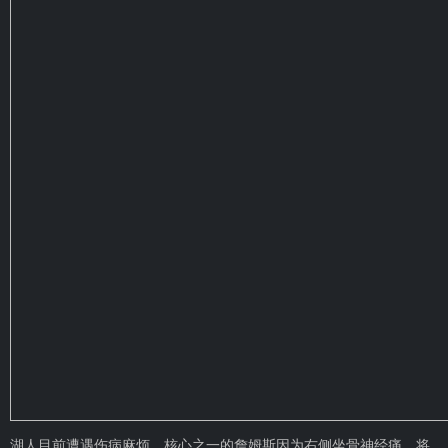
湖人目前遭遇伤病麻烦，核心之一的詹姆斯因为右侧坐骨神经痛，将