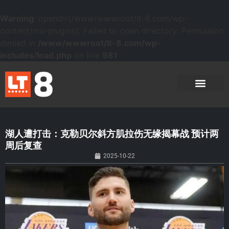
Warning
: opendir(/www/wwwroot/lt-8.com/wp-
content/mu-plugins): Failed to open directory: Permission
denied in
/www/wwwroot/lt-8.com/wp-
includes/load.php
on line
981
湖人遭打击：克勒贝尔斜方肌拉伤无缘揭幕战 预计两
周后复查
2025-10-22