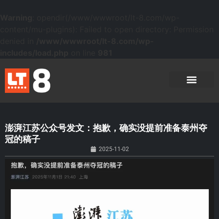
Warning
: opendir(/www/wwwroot/lt-8.com/wp-
content/mu-plugins): Failed to open directory: Permission
denied in
/www/wwwroot/lt-8.com/wp-
includes/load.php
on line
981
澎湃江苏公众号发文：抱歉，确实没提前准备泰州夺
冠的稿子
2025-11-02