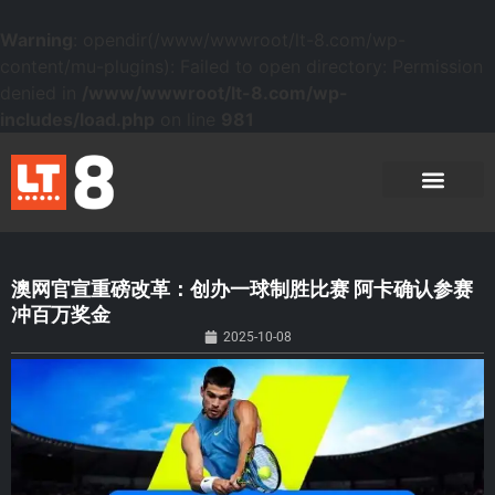
Warning
: opendir(/www/wwwroot/lt-8.com/wp-
content/mu-plugins): Failed to open directory: Permission
denied in
/www/wwwroot/lt-8.com/wp-
includes/load.php
on line
981
澳网官宣重磅改革：创办一球制胜比赛 阿卡确认参赛
冲百万奖金
2025-10-08