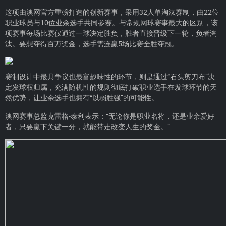
这项由澳网官方重磅打造的创新赛事，采用32人单淘汰赛制，由22位
职业球员与10位业余选手共同参赛。与常规网球赛事最大的区别，该
项赛事每场比赛仅通过一球决定胜负，胜者直接晋级下一轮，负者淘
汰。要想夺得百万奖金，选手需连赢5场比赛全胜夺冠。
赛制设计中最具争议也最富趣味性的环节，则是通过“石头剪刀布”决
定发球权归属，充满随机性的规则彻底打破职业选手在发球环节的天
然优势，让业余选手也拥有“以弱胜强”的可能性。
澳网赛事总监克雷格-泰利表示：“无论你是职业名将，还是业余爱好
者，只要赢下关键一分，就能带走改变人生的奖金。”