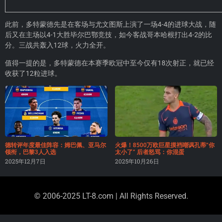
此前，多特蒙德先是在客场与尤文图斯上演了一场4-4的进球大战，随
后又在主场以4-1大胜毕尔巴鄂竞技，如今客战哥本哈根打出4-2的比
分。三战共轰入12球，火力全开。
值得一提的是，多特蒙德在本赛季欧冠中至今仅有18次射正，就已经
收获了12粒进球。
德转评年度最佳阵容：姆巴佩、亚马尔
火爆！8500万欧巨星摸裆嘲讽孔蒂“你
领衔，巴黎3人入选
太小了” 后者怒骂：你混蛋
2025年12月7日
2025年10月26日
© 2006-2025 LT-8.com | All Rights Reserved.