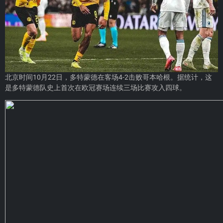
北京时间10月22日，多特蒙德在客场4-2击败哥本哈根。据统计，这
是多特蒙德队史上首次在欧冠赛场连续三场比赛攻入四球。