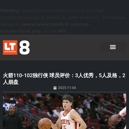
Warning
: opendir(/www/wwwroot/lt-8.com/wp-
content/mu-plugins): Failed to open directory: Permission
denied in
/www/wwwroot/lt-8.com/wp-
includes/load.php
on line
981
火箭110-102独行侠 球员评价：3人优秀，5人及格，2
人崩盘
2025-11-04