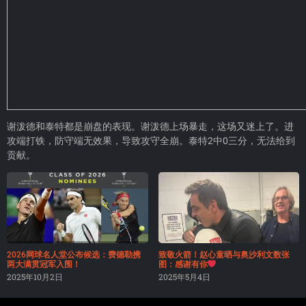
谢泼德和泰特都是崩盘的表现。谢泼德上场暴走，这场又迷上了。进
攻端打铁，防守端无效果，导致攻守全崩。泰特2中0三分，无法给到
贡献。
2026网球名人堂公布候选：费德勒携
致敬火箭！赵心童晒与奥沙利文数张
两大满贯冠军入围！
图：感谢有你
2025年10月2日
2025年5月4日