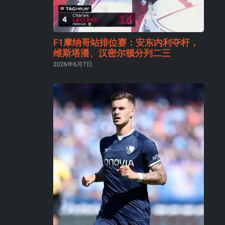
F1摩纳哥站排位赛：安东内利夺杆，
维斯塔潘、汉密尔顿分列二三
2026年6月7日