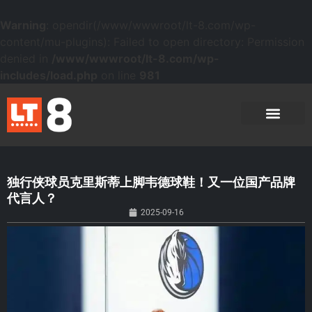
Warning
: opendir(/www/wwwroot/lt-8.com/wp-
content/mu-plugins): Failed to open directory: Permission
denied in
/www/wwwroot/lt-8.com/wp-
includes/load.php
on line
981
独行侠球员克里斯蒂上脚韦德球鞋！又一位国产品牌
代言人？
2025-09-16