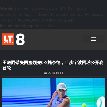
Warning
: opendir(/www/wwwroot/lt-8.com/wp-
content/mu-plugins): Failed to open directory: Permission
denied in
/www/wwwroot/lt-8.com/wp-
includes/load.php
on line
981
王曦雨错失两盘领先0-2施奈德，止步宁波网球公开赛
首轮
2025-10-14