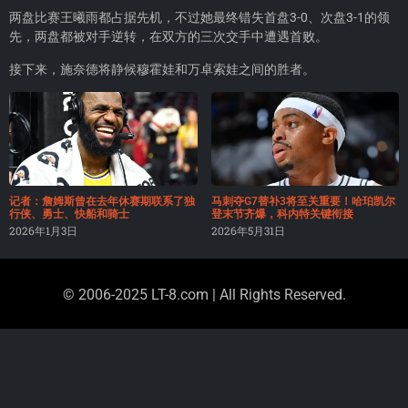
两盘比赛王曦雨都占据先机，不过她最终错失首盘3-0、次盘3-1的领
先，两盘都被对手逆转，在双方的三次交手中遭遇首败。
接下来，施奈德将静候穆霍娃和万卓索娃之间的胜者。
记者：詹姆斯曾在去年休赛期联系了独
马刺夺G7替补3将至关重要！哈珀凯尔
行侠、勇士、快船和骑士
登末节齐爆，科内特关键衔接
2026年1月3日
2026年5月31日
© 2006-2025 LT-8.com | All Rights Reserved.