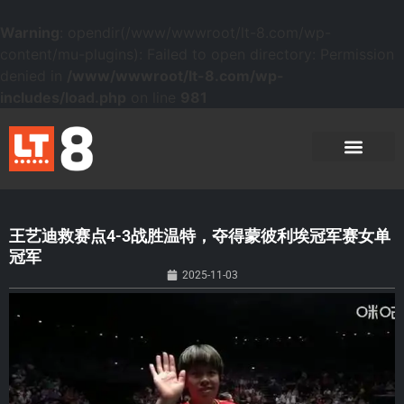
Warning
: opendir(/www/wwwroot/lt-8.com/wp-
content/mu-plugins): Failed to open directory: Permission
denied in
/www/wwwroot/lt-8.com/wp-
includes/load.php
on line
981
王艺迪救赛点4-3战胜温特，夺得蒙彼利埃冠军赛女单
冠军
2025-11-03