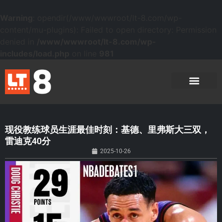
Warning
: opendir(/www/wwwroot/lt-8.com/wp-
content/mu-plugins): Failed to open directory: Permission
denied in
/www/wwwroot/lt-8.com/wp-
includes/load.php
on line
981
现役教练球员生涯最佳时刻：基德、里弗斯大三双，
雷迪克40分
2025-10-26