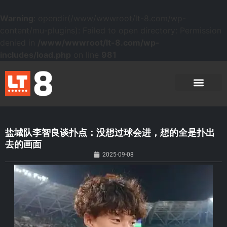
Warning
: opendir(/www/wwwroot/lt-8.com/wp-
content/mu-plugins): Failed to open directory: Permission
denied in
/www/wwwroot/lt-8.com/wp-
includes/load.php
on line
981
盐城队李智良谈扑点：没想过球会进，想的全是扑出
去的画面
2025-09-08