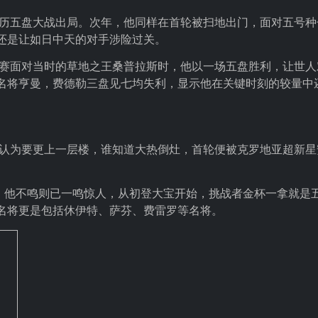
经历五盘大战出局。次年，他同样在首轮被扫地出门，面对五号种
还是让如日中天的对手涉险过关。
决赛面对当时的草地之王桑普拉斯时，他以一场五盘胜利，让世人
名将亨曼，费德勒三盘见七均失利，显示他在关键时刻的较量中
被认为要更上一层楼，谁知道大热倒灶，首轮便被克罗地亚超新星
时刻，他不鸣则已一鸣惊人，从初登大宝开始，挑战者金杯一拿就是
名将更是包括休伊特、萨芬、费雷罗等名将。