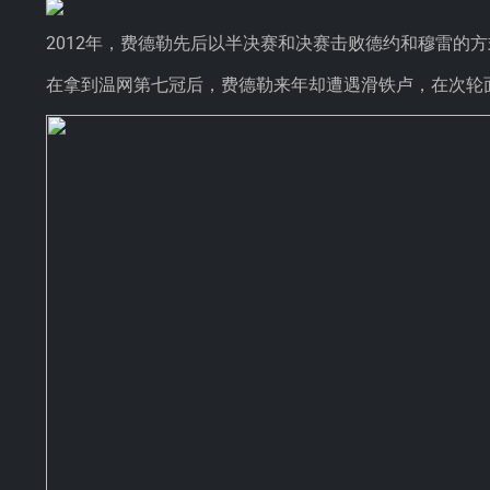
2012年，费德勒先后以半决赛和决赛击败德约和穆雷的
在拿到温网第七冠后，费德勒来年却遭遇滑铁卢，在次轮