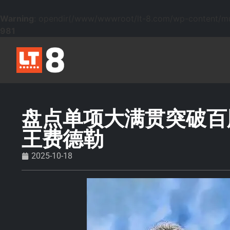
Warning
: opendir(/www/wwwroot/lt-8.com/wp-content/mu-p
981
盘点单项大满贯突破百
王费德勒
2025-10-18