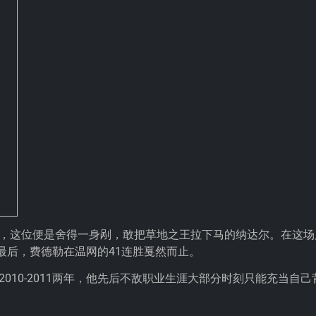
臣，这位便是舍得一身剐，敢把草地之王拉下马的纳达尔。在这场
最后，费德勒在温网的41连胜戛然而止。
010-2011两年，他先后不敌职业生涯大部分时刻只能充当自己