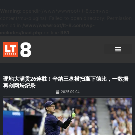
Warning
: opendir(/www/wwwroot/lt-8.com/wp-
content/mu-plugins): Failed to open directory: Permission
denied in
/www/wwwroot/lt-8.com/wp-
includes/load.php
on line
981
硬地大满贯26连胜！辛纳三盘横扫赢下德比，一数据
再创网坛纪录
2025-09-04