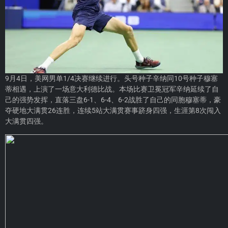
9月4日，美网男单1/4决赛继续进行。头号种子辛纳同10号种子穆塞
蒂相遇，上演了一场意大利德比战。本场比赛卫冕冠军辛纳延续了自
己的强势发挥，直落三盘6-1、6-4、6-2战胜了自己的同胞穆塞蒂，豪
夺硬地大满贯26连胜，连续5站大满贯赛事跻身四强，生涯第8次闯入
大满贯四强。