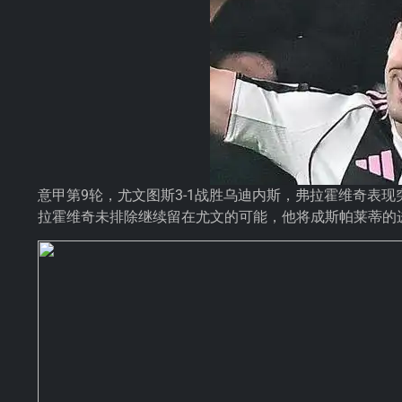
意甲第9轮，尤文图斯3-1战胜乌迪内斯，弗拉霍维奇表
拉霍维奇未排除继续留在尤文的可能，他将成斯帕莱蒂的