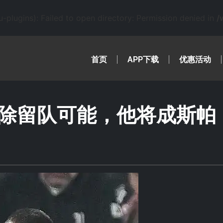
lugins): Failed to open directory: Permission denied in
/
首页
APP下载
优惠活动
除留队可能，他将成斯帕