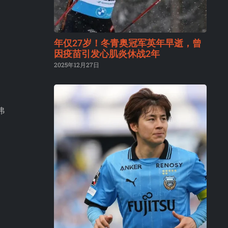
年仅27岁！冬青奥冠军英年早逝，曾
因疫苗引发心肌炎休战2年
2025年12月27日
弗