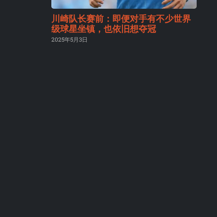
川崎队长赛前：即便对手有不少世界
级球星坐镇，也依旧想夺冠
2025年5月3日