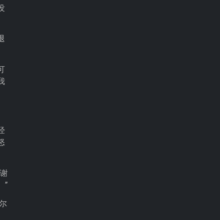
没
退
可
我
经
怒
感谢
。”
尔