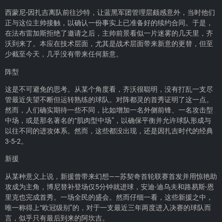
西蒙尼-因扎吉离队前往沙特，让蓝黑军团管理层颇感意外，当时他们
正与这位主帅接触，以确认一份事实上已准备好的续约合同。于是，
在法布雷加斯拒绝了邀请之后，主帅前景看似一片迷雾的几天里，齐
沃到来了。本应在技术层面，尤其是战术层面带来新意的更替，但至
少截至今天，几乎没有带来任何新意。
阵型
这是不可避免的思考。从某个角度看，齐沃很聪明，没有打乱一支尽
管最近失望不断但运转熟练的球队。对阵都灵的首秀证明了这一点。
然而，人们确实期待一些不同，比如增加一名外侧前锋、一名攻击型
中场，或是那名著名的“肌肉型中场”，以确保平衡并允许球队形成与
以往不同的进攻体系。然而，这些都没出现，还是因扎吉时代的经典
3-5-2。
新援
从某种意义上说，新援曾带来幻想——苏契奇首轮联赛首发并用惊艳助
攻成为主角，博尼替补登场仅5分钟就进球，安迪-迪乌夫和路易斯-恩
里克也完成首秀。一场全民的盛会。然而仔细一看，这些新援之中，
唯一称得上“欧冠级别”的，对于一支最近三年两度进入决赛的球队而
言，似乎只有最后到来的阿坎吉。