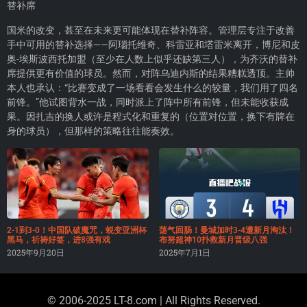
替补席
国米的改变，甚至在未来更可能体现在替补阵容。管理层专注于改善
手中可用的替补选择——阿瑙托维奇、科雷亚和塔雷米离开，博尼和皮
奥-埃斯波西托加盟（至少在人数上似乎还缺第三人），为齐沃的替补
席提供更有价值的球员。然而，对阵乌迪内斯的结果糟糕透顶。主帅
本人也承认：“比赛变成了一场看看会发生什么的较量，我们用了四名
前锋。”他试图背水一战，同时派上了阵中所有前锋，但未能收获成
果。因扎吉的换人或许是程式化和重复的（位置对位置，换下有牌在
身的球员），但那样的策略往往能奏效。
2-1到3-0！中国队破魔咒，蜕变亚洲杯
荡气回肠！曼城加时3-4遭新月淘汰！
黑马，祈祷好签，进8强有戏
布努超神10扑救新月晋级八强
2025年9月20日
2025年7月1日
© 2006-2025 LT-8.com | All Rights Reserved.