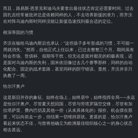
而且，路易斯-恩里克和迪乌夫要拿出最佳状态肯定还需要时间。过去
因扎吉经常被批评总是依赖同样的人，不去培养新援的潜力，而齐沃
在对阵乌迪内斯时同样没能让新援迅速找到最合适的定位。
根深蒂固的习惯
齐沃在输给乌迪内斯后也承认：“这些孩子多年形成的习惯，不可能一
周就消失。”然而，自他正式上任以来，已过去整整三个月。期间虽有
转会市场、世俱杯、假期等干扰，但无论是面对都灵的积极表现，还
是面对乌迪内斯的失利，国米依旧像过去几个赛季那样，同样的自动
化配合、固定的战术套路，甚至同样的防守错误。显然，齐沃并非只
执教了一周。
恰尔汗奥卢
这是新旧并存的象征。始终在场上，始终居中，始终指挥全局——永远
是恰尔汗奥卢。尽管夏天想回国，尽管与劳塔罗隔空交锋，尽管有加
拉塔萨雷、费内巴切及其他一些（从未具体化的）报价。机会摆在那
里，可以向前走一步，但结果一切维持原状。更甚的是，恰尔汗奥卢
看起来状态不佳，与曾将他确立为欧洲最佳组织核心之一的身心状态
相去甚远。