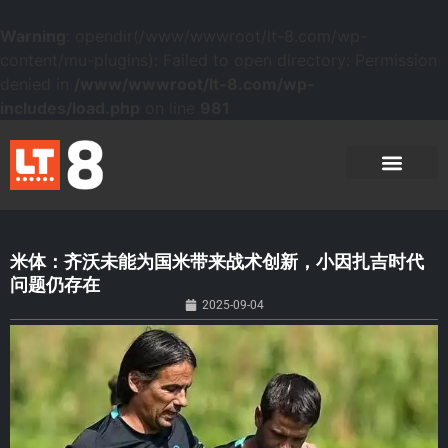
Warning
: opendir(/www/wwwroot/lt-8.com/wp-
content/mu-plugins): Failed to open directory: Permission
denied in
/www/wwwroot/lt-8.com/wp-
includes/load.php
on line
981
米体：齐沃未能为国米带来战术创新，小因扎吉时代
问题仍存在
2025-09-04