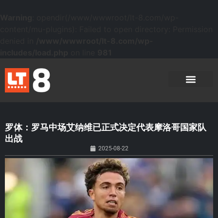
Warning
: opendir(/www/wwwroot/lt-8.com/wp-
content/mu-plugins): Failed to open directory: Permission
denied in
/www/wwwroot/lt-8.com/wp-
includes/load.php
on line
981
罗体：罗马中场艾纳维已正式决定代表摩洛哥国家队
出战
2025-08-22