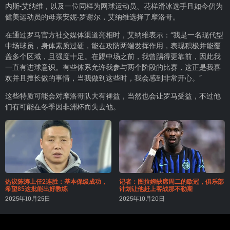
内斯-艾纳维，以及一位同样为网球运动员、花样滑冰选手且如今仍为
健美运动员的母亲安妮-罗谢尔，艾纳维选择了摩洛哥。
在通过罗马官方社交媒体渠道亮相时，艾纳维表示：“我是一名现代型
中场球员，身体素质过硬，能在攻防两端发挥作用，表现积极并能覆
盖多个区域，且强度十足。在踢中场之前，我曾踢得更靠前，因此我
一直有进球意识。有些体系允许我参与两个阶段的比赛，这正是我喜
欢并且擅长做的事情，当我做到这些时，我会感到非常开心。”
这些特质可能会对摩洛哥队大有裨益，当然也会让罗马受益，不过他
们有可能在冬季因非洲杯而失去他。
热议陈涛上任2连胜：基本保级成功，
记者：图拉姆缺席周二的欧冠，俱乐部
希望85这批能出好教练
计划让他赶上客战那不勒斯
2025年10月25日
2025年10月20日