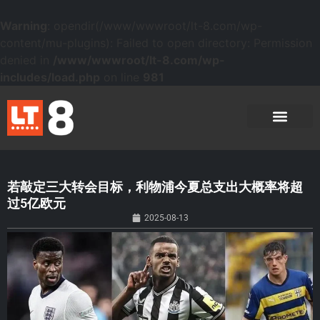
Warning
: opendir(/www/wwwroot/lt-8.com/wp-
content/mu-plugins): Failed to open directory: Permission
denied in
/www/wwwroot/lt-8.com/wp-
includes/load.php
on line
981
若敲定三大转会目标，利物浦今夏总支出大概率将超
过5亿欧元
2025-08-13