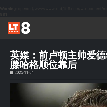
Warning
: opendir(/www/wwwroot/lt-8.com/wp-content/mu-p
981
英媒：前卢顿主帅爱德
滕哈格顺位靠后
2025-11-04