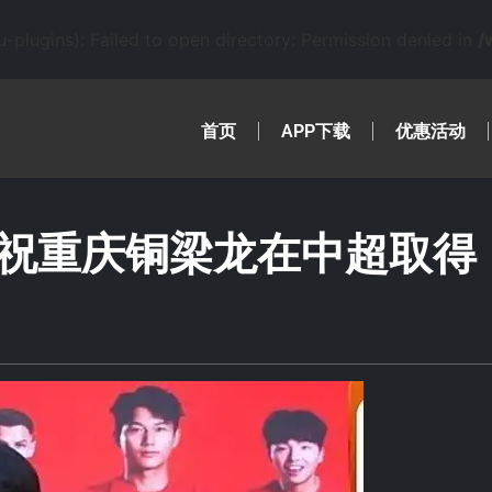
lugins): Failed to open directory: Permission denied in
/
首页
APP下载
优惠活动
祝重庆铜梁龙在中超取得