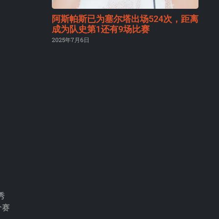
阿斯帕斯已为塞尔塔出场524次，距离
成为队史第1还有9场比赛
2025年7月6日
秀
个赛