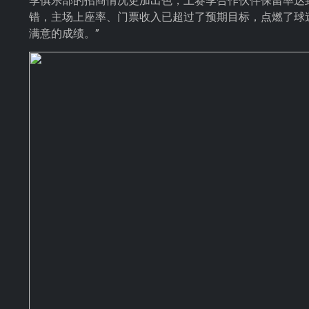
季俱乐部的招商情况更加出色，上赛季合作伙伴保留率达
错，主场上座率、门票收入已超过了预期目标，点燃了球
满意的成绩。”