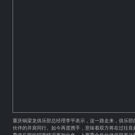
重庆铜梁龙俱乐部总经理李平表示，这一路走来，俱乐部
伙伴的并肩同行。如今再度携手，意味着双方将在过往良好