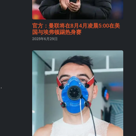
官方：曼联将在8月4月凌晨5:00在美
国与埃弗顿踢热身赛
2025年6月29日
，