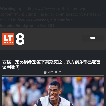
Warning
: opendir(/www/wwwroot/lt-8.com/wp-
content/mu-plugins): Failed to open directory: Permission
denied in
/www/wwwroot/lt-8.com/wp-
includes/load.php
on line
981
西媒：莱比锡希望签下莫斯克拉，双方俱乐部已秘密
谈判数周
2025-05-20