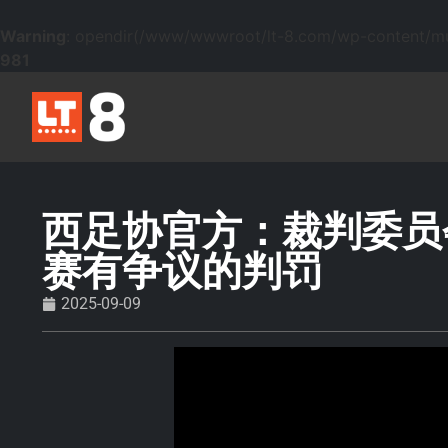
Warning
: opendir(/www/wwwroot/lt-8.com/wp-content/mu-p
981
西足协官方：裁判委员
赛有争议的判罚
2025-09-09