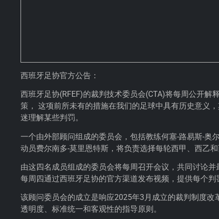
西班牙足协官方公告：
西班牙足协(RFEF)的裁判技术委员会(CTA)将每周
策， 这项前所未有的措施在我们的足球中具有历史意义，
迷理解某些判罚。
一个由外部顾问组成的委员会，包括教练何塞-路易斯-奥尔
动员费尔南多-莫里恩特斯，将负责选择每轮西甲、西乙
由这四名成员组成的委员会将每周召开会议，共同讨论并
每周四通过西班牙足协的官方渠道发布视频，提供每个判
该顾问委员会的成立是响应2025年3月成立的裁判制度
透明度、标准统一和客观性的指导原则。