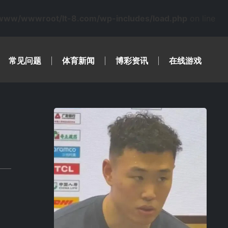
www/wwwroot/lt-8.com/wp-includes/load.php
on line
常见问题
体育新闻
博彩资讯
在线游戏