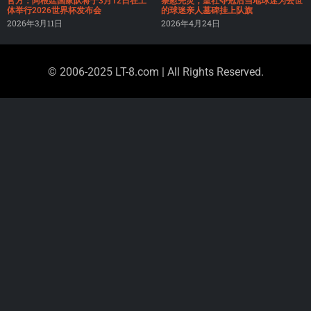
官方：阿根廷国家队将于3月12日在工
祭慰先灵，皇社夺冠后当地球迷为去世
体举行2026世界杯发布会
的球迷亲人墓碑挂上队旗
2026年3月11日
2026年4月24日
© 2006-2025 LT-8.com | All Rights Reserved.