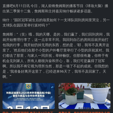
直播吧6月11日讯 今日，湖人前锋詹姆斯的播客节目《球场大脑》播
出第二季第十二集，詹姆斯和主持嘉宾纳什畅谈诸多话题。
纳什：“园区冠军诞生后的场景如何？一支球队回到房间里哭泣，另一
支球队在园区里举行派对吗？”
詹姆斯：“（笑）哦，我的天哪。是的，我们赢了，我们回到房间，我
就开始整理行李了，这一点非常不同。我回到自己的房间后就开始打
包我的行李，我开始扔掉无用的东西，想的是，‘耶，我等不及离开这
里了。’然后他们在那个小型的户外餐厅里举行了小型的庆祝派对。我
们都去了那里，与家人一同庆祝，举杯畅饮。但那很有趣，你终于有
机会见到家人，所有人都很兴奋和开心，靠，我们可是赢得了冠军
啊。所以我不将它视为理所当然，那是一项了不起的成就。但我想的
是，‘我准备好离开这里了，已经进来96天了，我等不及回家了。天
啊。’”