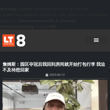
Warning
: opendir(/www/wwwroot/lt-8.com/wp-
content/mu-plugins): Failed to open directory: Permission
denied in
/www/wwwroot/lt-8.com/wp-
includes/load.php
on line
981
詹姆斯：园区夺冠后我回到房间就开始打包行李 我迫
不及待想回家
2025-06-12