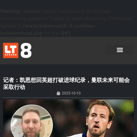
Warning
: opendir(/www/wwwroot/lt-8.com/wp-
content/mu-plugins): Failed to open directory: Permission
denied in
/www/wwwroot/lt-8.com/wp-
includes/load.php
on line
981
记者：凯恩想回英超打破进球纪录，曼联未来可能会
采取行动
2025-10-10