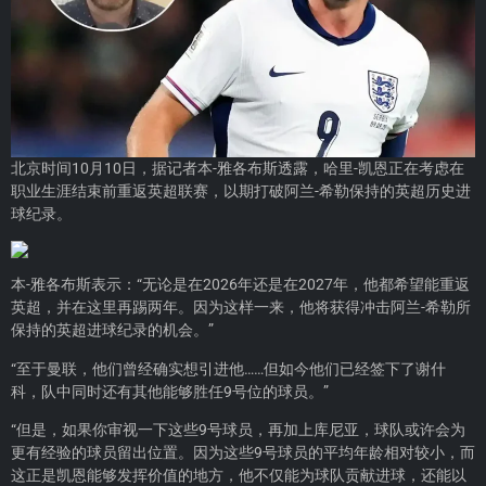
北京时间10月10日，据记者本-雅各布斯透露，哈里-凯恩正在考虑在
职业生涯结束前重返英超联赛，以期打破阿兰-希勒保持的英超历史进
球纪录。
本-雅各布斯表示：“无论是在2026年还是在2027年，他都希望能重返
英超，并在这里再踢两年。因为这样一来，他将获得冲击阿兰-希勒所
保持的英超进球纪录的机会。”
“至于曼联，他们曾经确实想引进他……但如今他们已经签下了谢什
科，队中同时还有其他能够胜任9号位的球员。”
“但是，如果你审视一下这些9号球员，再加上库尼亚，球队或许会为
更有经验的球员留出位置。因为这些9号球员的平均年龄相对较小，而
这正是凯恩能够发挥价值的地方，他不仅能为球队贡献进球，还能以