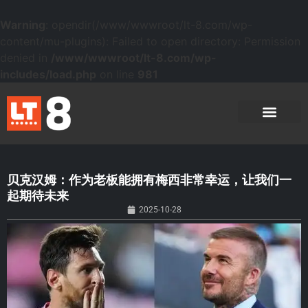
Warning
: opendir(/www/wwwroot/lt-8.com/wp-
content/mu-plugins): Failed to open directory: Permission
denied in
/www/wwwroot/lt-8.com/wp-
includes/load.php
on line
981
贝克汉姆：作为老板能拥有梅西非常幸运，让我们一
起期待未来
2025-10-28