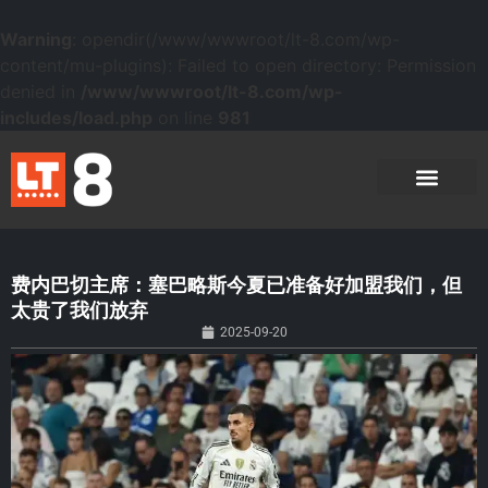
Warning
: opendir(/www/wwwroot/lt-8.com/wp-
content/mu-plugins): Failed to open directory: Permission
denied in
/www/wwwroot/lt-8.com/wp-
includes/load.php
on line
981
费内巴切主席：塞巴略斯今夏已准备好加盟我们，但
太贵了我们放弃
2025-09-20