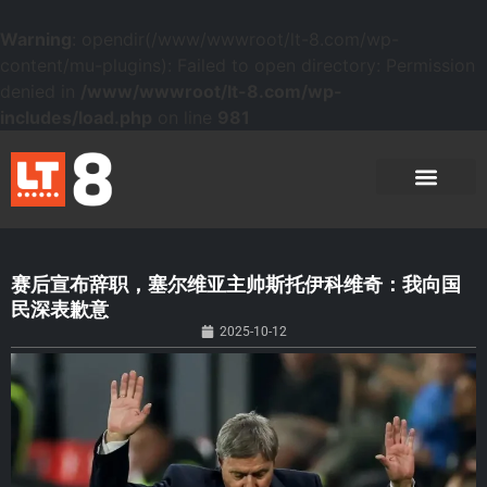
Warning
: opendir(/www/wwwroot/lt-8.com/wp-
content/mu-plugins): Failed to open directory: Permission
denied in
/www/wwwroot/lt-8.com/wp-
includes/load.php
on line
981
赛后宣布辞职，塞尔维亚主帅斯托伊科维奇：我向国
民深表歉意
2025-10-12