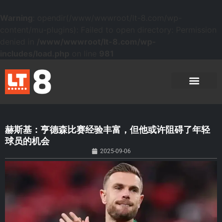
Warning
: opendir(/www/wwwroot/lt-8.com/wp-
content/mu-plugins): Failed to open directory: Permission
denied in
/www/wwwroot/lt-8.com/wp-
includes/load.php
on line
981
赫斯基：亨德森比赛经验丰富，但他或许阻碍了年轻
球员的机会
2025-09-06