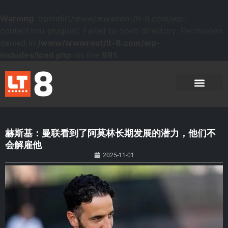
Warning
: opendir(/www/wwwroot/lt-8.com/wp-
content/mu-plugins): Failed to open directory: Permission
denied in
/www/wwwroot/lt-8.com/wp-
includes/load.php
on line
981
赫斯基：曼联看到了阿莫林长期发展的潜力，他们不
会解雇他
2025-11-01