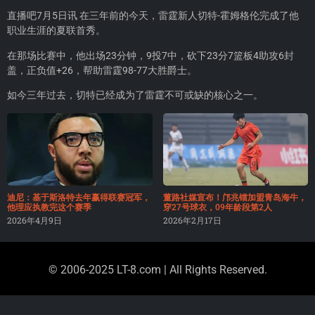
直播吧7月5日讯 在三年前的今天，雷霆新人切特-霍姆格伦完成了他
职业生涯的夏联首秀。
在那场比赛中，他出场23分钟，9投7中，砍下23分7篮板4助攻6封
盖，正负值+26，帮助雷霆98-77大胜爵士。
如今三年过去，切特已经成为了雷霆不可或缺的核心之一。
迪尼：基于斯洛特去年赢得联赛冠军，
董路社媒宣布！邝兆镭加盟青岛海牛，
他理应执教完这个赛季
穿27号球衣，09年龄段第2人
2026年4月9日
2026年2月17日
© 2006-2025 LT-8.com | All Rights Reserved.