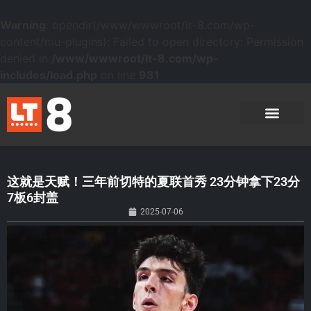
Warning
: opendir(/www/wwwroot/lt-8.com/wp-
content/mu-plugins): Failed to open directory: Permission
denied in
/www/wwwroot/lt-8.com/wp-
includes/load.php
on line
981
这就是天赋！三年前切特的夏联首秀 23分钟拿下23分
7板6封盖
2025-07-06