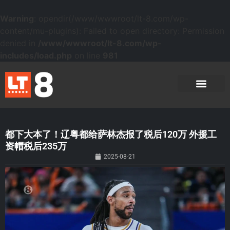
Warning
: opendir(/www/wwwroot/lt-8.com/wp-
content/mu-plugins): Failed to open directory: Permission
denied in
/www/wwwroot/lt-8.com/wp-
includes/load.php
on line
981
都下大本了！辽粤都给萨林杰报了税后120万 外援工
资帽税后235万
2025-08-21