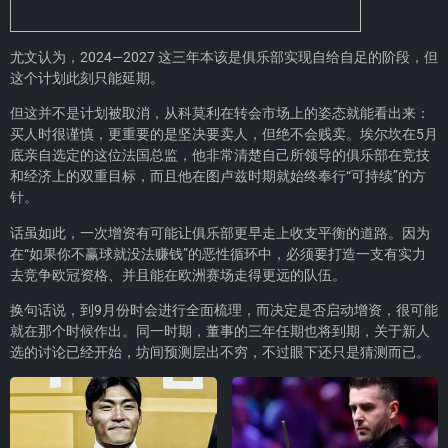
尤文认为，2024—2027 这三年本该是俱乐部实现自给自足的阶段，但
这个计划此刻只能延期。
但这并不是计划被取消，从科莫利在转会市场上的姿态就能看出来：
买人时很谨慎，更重要的是坚决要卖人，但绝不会贱卖。埃尔坎在5月
底亲自选定的这位法国总监，他非常清楚自己所领导的俱乐部在竞技
和经济上的双重目标，而且他在图卢兹时期就始终奉行“可持续”的方
针。
话虽如此，一次增资有可能让俱乐部更早走上收支平衡的道路。因为
在“如果你不赢球就没法赚钱”的恶性循环中，必须要打造一支有实力
去竞争欧冠资格、并且能在欧洲赛场走得更远的队伍。
换句话说，到9月份时会进行全面梳理，而决定是否启动增资，很可能
就在那个时候作出。同一时期，董事的三年任期也将到期，关于新人
选的讨论已经开始，坊间预测层出不穷，不过眼下还只是猜测而已。