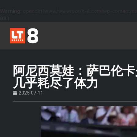
Warning
: opendir(/www/wwwroot/lt-8.com/wp-content/mu-p
981
阿尼西莫娃：萨巴伦卡
几乎耗尽了体力
2025-07-11