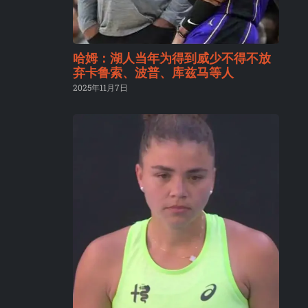
哈姆：湖人当年为得到威少不得不放
弃卡鲁索、波普、库兹马等人
2025年11月7日