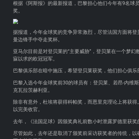
根据《阿斯报》的最新报道，巴黎担心他们今年有9名球
奖。
据报道，今年金球奖的竞争异常激烈，尽管法国方面将登
曼边锋手中夺走奖杯。
亚马尔目前是对登贝莱的“主要威胁”，登贝莱在一个梦
寐以求的欧冠冠军。
巴黎俱乐部在暗中施压，希望登贝莱获奖，他们担心俱乐
巴黎入选今年金球奖前30的球员有：登贝莱、若昂-内维
克瓦拉茨赫利亚。
除非有意外，杜埃将获得科帕奖，而恩里克理论上将获得
以完美收官。
去年，《法国足球》因颁奖典礼前数小时泄露罗德里获奖
尽管如此，去年还是取消了颁奖前采访获奖者的传统，以