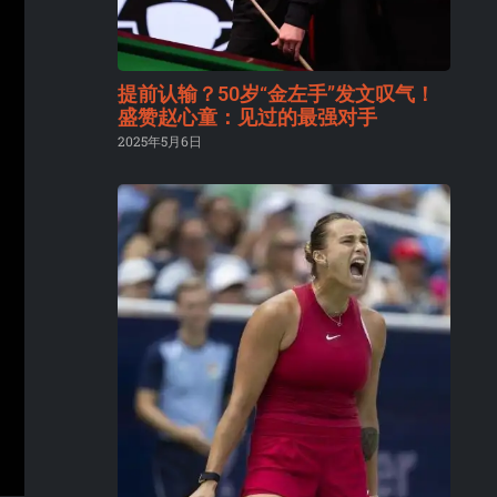
提前认输？50岁“金左手”发文叹气！
盛赞赵心童：见过的最强对手
2025年5月6日