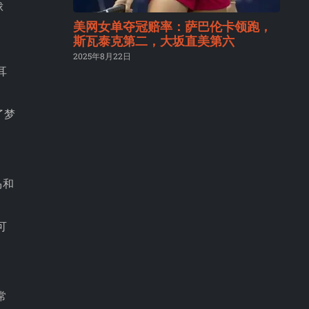
球
美网女单夺冠赔率：萨巴伦卡领跑，
斯瓦泰克第二，大坂直美第六
2025年8月22日
耳
了梦
马和
可
常