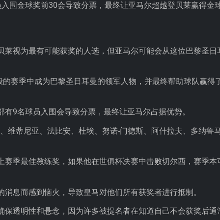
员入围金球奖前30会导致分票，最终让亚马尔超越登贝莱赢得金
贝莱视为最有可能获奖的人选，但亚马尔可能会从这位巴黎圣日
幻般的赛季中成为巴黎圣日耳曼的领军人物，并最终帮助球队赢得
部有9名球员入围会导致分票，最终让亚马尔占据优势。
斯、维蒂尼亚、法比安、杜埃、努诺-门德斯、阿什拉夫、多纳鲁
上赛季最佳教练奖，如果他在世俱杯决赛中击败切尔西，赛季本
的消息而感到恼火，导致皇马对他们所有获奖者进行抵制。
确保透明性和悬念，因为许多被提名者在知道自己不会获奖后通