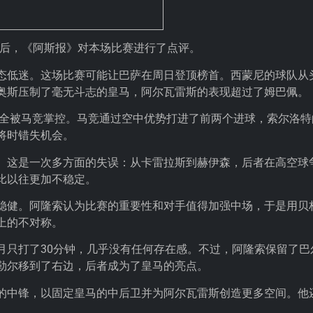
比赛后，《阿斯报》对本场比赛进行了点评。
态低迷。这场比赛可能让巴萨在周日登顶榜首。西蒙尼的球队从
奥斯压制了毫无斗志的皇马，阿尔瓦雷斯的表现超过了姆巴佩。
完全被马竞掌控。马竞通过空中优势打进了前两个进球，索尔洛特
将时错失机会。
。这是一次多方面的失误：从卡雷拉斯到赫伊森，后者在高空球
比以往更加不稳定。
稳健。阿隆索认为比赛的重要性和对手值得加强中场，于是用贝
上的不对称。
月只打了30分钟，几乎没有任何存在感。不过，阿隆索保留了巴
勒尔移到了右边，后者成为了皇马的亮点。
的中锋，以固定皇马的中后卫并为阿尔瓦雷斯创造更多空间。他