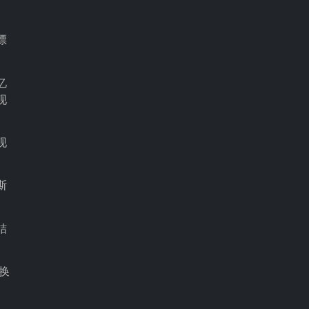
漂
忆
现
现
斯
结
换