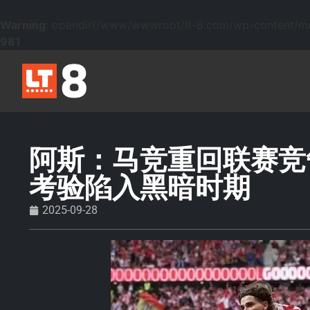
Warning
: opendir(/www/wwwroot/lt-8.com/wp-content/mu-p
981
阿斯：马竞重回联赛竞
考验陷入黑暗时期
2025-09-28