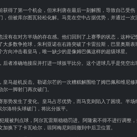
前获得了第一个机会，但米利唐在最后一刻解围，导致自己受伤
门，但被库尔图瓦轻松化解。马竞在空中占据优势，并通过一次
也没有在对方半场的存在感。他们回到了上赛季的状态，这种记
了大多数争抢球，朱利亚诺在右路突破了卡雷拉斯，巴里奥斯表
个方向冲击着皇马，唯一缺少的是像姆巴佩这样的超级球星。
，后者准确地接应并打进一球扳平比分。这个进球几乎是凭空出
，皇马趁机反击。勒诺尔芒的一次糟糕解围给了姆巴佩和维尼修
勒尔一脚射门再次破门。
赛形势发生了变化。皇马占尽优势，而马竞则陷入了困境。半场
索尔洛特头球破门，将比分扳平。
斯犯规被判点球，阿尔瓦雷斯稳稳罚进。阿隆索不得不进行调整，
文加换下了卡瓦哈尔，琼阿梅尼则回撤到中后卫位置。