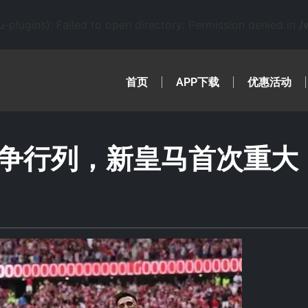
lugins): Failed to open directory: Permission denied in
/
首页
APP下载
优惠活动
争行列，新皇马首次重大