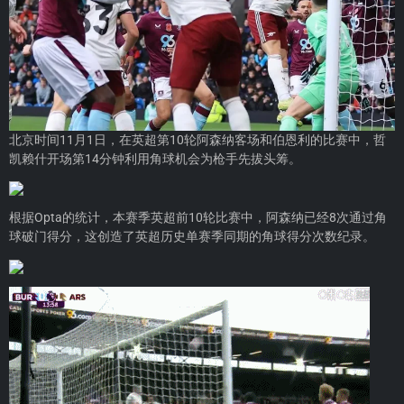
北京时间11月1日，在英超第10轮阿森纳客场和伯恩利的比赛中，哲
凯赖什开场第14分钟利用角球机会为枪手先拔头筹。
根据Opta的统计，本赛季英超前10轮比赛中，阿森纳已经8次通过角
球破门得分，这创造了英超历史单赛季同期的角球得分次数纪录。