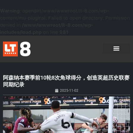
Warning
: opendir(/www/wwwroot/lt-8.com/wp-
content/mu-plugins): Failed to open directory: Permission
denied in
/www/wwwroot/lt-8.com/wp-
includes/load.php
on line
981
阿森纳本赛季前10轮8次角球得分，创造英超历史联赛
同期纪录
2025-11-02