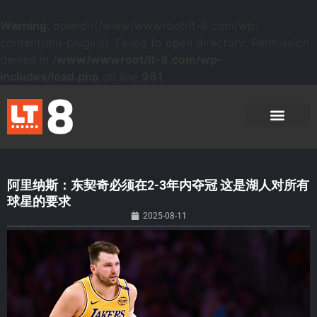
Warning
: opendir(/www/wwwroot/lt-8.com/wp-
content/mu-plugins): Failed to open directory: Permission
denied in
/www/wwwroot/lt-8.com/wp-
includes/load.php
on line
981
阿里纳斯：东契奇必须在2-3年内夺冠 这是湖人对所有
球星的要求
2025-08-11