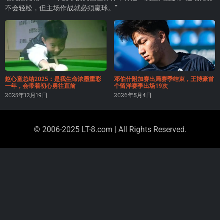
不会轻松，但主场作战就必须赢球。”
赵心童总结2025：是我生命浓墨重彩
邓伯什附加赛出局赛季结束，王博豪首
一年，会带着初心勇往直前
个留洋赛季出场19次
2025年12月19日
2026年5月4日
© 2006-2025 LT-8.com | All Rights Reserved.