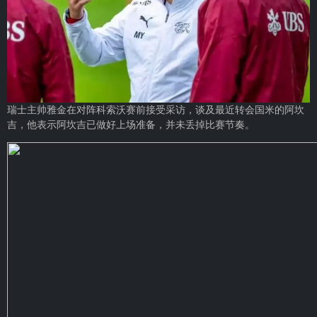
瑞士主帅雅金在对阵科索沃赛前接受采访，谈及最近转会国米的阿坎
吉，他表示阿坎吉已做好上场准备，并未丢掉比赛节奏。