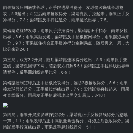
雨果持续压制底线长球，正手跟进暴冲得分，发球偷袭底线长球抢
攻，5-3超出；斗短后雨果抢攻得分，梁靖崑反手拉起来，雨果正手反
冲得分，7-3；梁靖崑反手拧拉追分，雨果搓长出界，7-5。
梁靖崑逆旋转发球，雨果反手拧拉得分，梁靖崑正手扣杀，雨果反拉
出界，8-6；雨果高抛发短，梁靖崑反手起板擦网得分，雨果摆短再来
一分，9-7；雨果抓住机会正手爆冲得分拿到局点，随后再来一局，大
比分来到2-0！
第三局，双方2-2开局，随后梁靖崑连续得分超出，5-3；雨果反手变
直线，梁靖崑回球下网，随后双方打到5-5！梁靖崑正手拉斜线出界申
请暂停，反手回斜线追平比分，6-6！
梁靖崑控制短球后正手起板抢攻得分，连防2板抢攻得分，8-6；雨果
接发球劈长得分，正手反拉斜线出界，7-9；梁靖崑侧身拉起来，雨果
变直线得分。雨果发正手短后强攻出界交出局点，8-10！
第四局，雨果开局接发球拧拉得分，梁靖崑正手反拉斜线得分后怒吼
一声，1-1；雨果发球后正手高质量暴击得分，斗短之后强攻得分。梁
靖崑反手拧直线出界，雨果反手起斜线得分，5-1！