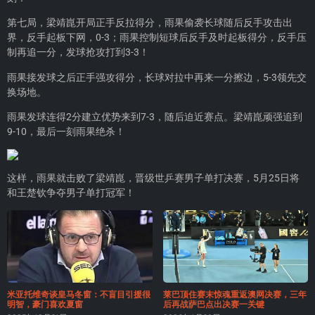
第七局，梁靖崑开局正手反拉得分，雨果偷袭长球随后反手攻击出
界，反手起板下网，0-3；雨果控制短球后反手及时起板得分，反手压
制再追一分，发球抢攻打到3-3！
雨果接发球之后正手强攻得分，长球对拉中再来一分擦边，5-3领先交
换场地。
雨果发球连得2分建立优势来到7-3，随后迫近赛点。梁靖崑顽强追到
9-10，最后一刻雨果绝杀！
这样，雨果就击败了梁靖崑，晋级世乒赛男子单打决赛，5月25日将
和
王楚钦
争夺男子单打冠军！
米亚托维奇谈皇马冬窗：不盲目引援很
莱巴顶住赛末惊魂重返澳网决赛，三年
明智，豪门喜欢夏窗
后再战萨巴点出决赛一关键