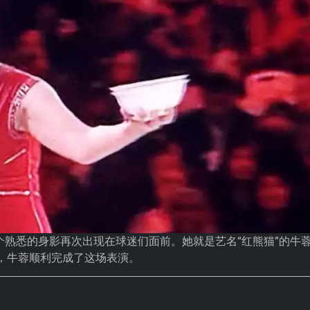
一个熟悉的身影再次出现在球迷们面前。她就是艺名“红熊猫”的牛
，牛蓉顺利完成了这场表演。