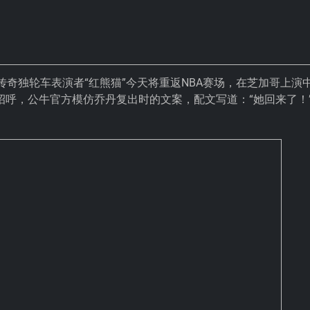
奇独轮车表演者“红熊猫”今天将重返NBA赛场，在芝加哥上演
打招呼，公牛官方模仿乔丹复出时的文案，配文写道：“她回来了！