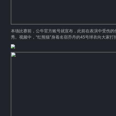
本场比赛前，公牛官方账号就宣布，此前在表演中受伤的传
秀。视频中，“红熊猫”身着名宿乔丹的45号球衣向大家