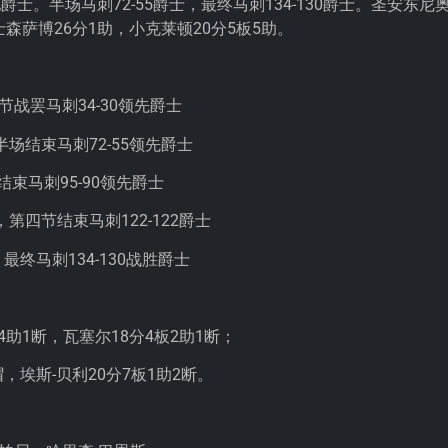
爵士。半场马刺72-55爵士，最终马刺134-130爵士。圣安东尼
士森萨博26分1助，小克莱顿20分5板5助。
战罢马刺34-30领先爵士
场结束马刺72-55领先爵士
束马刺95-90领先爵士
第四节结束马刺122-122爵士
终马刺134-130战胜爵士
4助1断，瓦塞尔18分4板2助1断；
，埃斯-贝利20分7板1助2断。