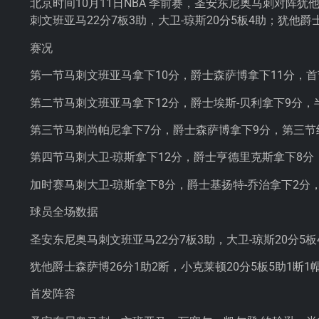
北京时间10月11日NBA 季前赛，圣安东尼奥马刺对阵犹他
刺文班亚马22分7板3助，大卫-琼斯20分5板4助；犹他爵
赛况
第一节马刺文班亚马拿下10分，爵士森萨博拿下11分，首节
第二节马刺文班亚马拿下12分，爵士埃斯-贝利拿下9分，半
第三节马刺尚帕尼拿下7分，爵士森萨博拿下9分，第三节结
第四节马刺大卫-琼斯拿下12分，爵士亨德里克斯拿下8分，
加时赛马刺大卫-琼斯拿下8分，爵士基扬特-乔治拿下2分，最
球员全场数据
圣安东尼奥马刺文班亚马22分7板3助，大卫-琼斯20分5板
犹他爵士森萨博26分1助2断，小克莱顿20分5板5助1断1帽
首发阵容