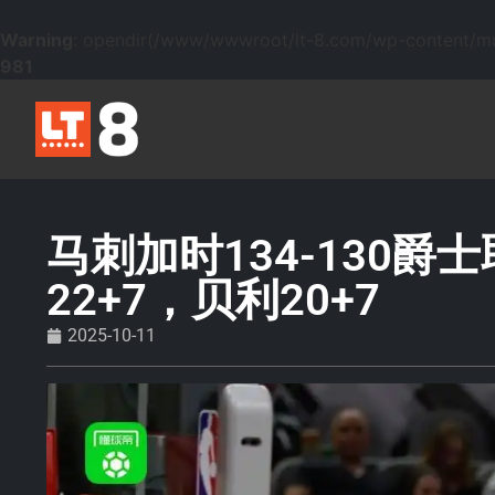
Warning
: opendir(/www/wwwroot/lt-8.com/wp-content/mu-p
981
马刺加时134-130爵
22+7，贝利20+7
2025-10-11