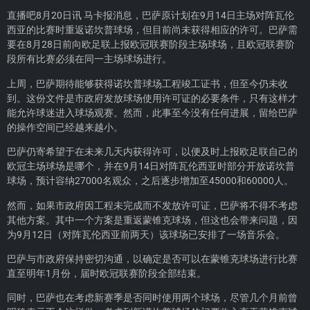
直播吧8月20日讯 马卡报消息，巴萨原计划在9月14日主场对阵瓦伦
西亚的比赛时重返诺坎普球场，但目前尚未获得相应的许可。巴萨需
要在8月28日前向欧足联上报欧冠联赛阶段主场球场，且欧冠联赛阶
段所有比赛必须在同一主场球场进行。
上周，巴萨期待能够获得诺坎普球场工程竣工证书，但至今仍未收
到。这份文件是市政府发放球场使用许可证的必要条件，只有这样才
能允许球迷进入球场观赛。然而，此事至今没有任何进展，留给巴萨
的操作空间已经越来越小。
巴萨仍寄希望于在未来几天内获得许可，以便及时上报欧足联自己的
欧冠主场球场是哪个，并在9月14日对阵瓦伦西亚时部分开放诺坎普
球场，预计容纳27000名观众，之后逐步增加至45000和60000人。
然而，如果市政府因工程未完成而不发放许可证，巴萨将不得不考虑
其他方案。其中一个方案是重返蒙锥克球场，但这也会带来问题，因
为9月12日（对阵瓦伦西亚前两天）该球场已安排了一场音乐会。
巴萨与市政府保持密切沟通，以确定是否可以在蒙锥克球场进行比赛
直至明年1月份，届时欧冠联赛阶段全部结束。
同时，巴萨也在考虑新赛季是否同时使用两个球场，尽管几个月前曾