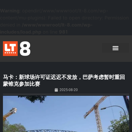
Warning
: opendir(/www/wwwroot/lt-8.com/wp-
content/mu-plugins): Failed to open directory: Permission
denied in
/www/wwwroot/lt-8.com/wp-
includes/load.php
on line
981
马卡：新球场许可证迟迟不发放，巴萨考虑暂时重回
蒙锥克参加比赛
2025-08-20