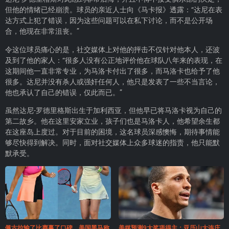
但他的情绪已经崩溃。球员的亲近人士向《马卡报》透露：“达尼在表
达方式上犯了错误，因为这些问题可以在私下讨论，而不是公开场
合，他现在非常沮丧。”
令这位球员痛心的是，社交媒体上对他的抨击不仅针对他本人，还波
及到了他的家人：“很多人没有公正地评价他在球队八年来的表现，在
这期间他一直非常专业，为马洛卡付出了很多，而马洛卡也给予了他
很多。达尼并没有杀人或强奸任何人，他只是发表了一些不当言论，
他也承认了自己的错误，仅此而已。”
虽然达尼-罗德里格斯出生于加利西亚，但他早已将马洛卡视为自己的
第二故乡。他在这里安家立业，孩子们也是马洛卡人，他希望余生都
在这座岛上度过。对于目前的困境，这名球员深感懊悔，期待事情能
够尽快得到解决。同时，面对社交媒体上众多球迷的指责，他只能默
默承受。
佩古拉输了比赛赢了口碑，美国黑马称
美媒预测9大奖项得主：亚历山大连庄