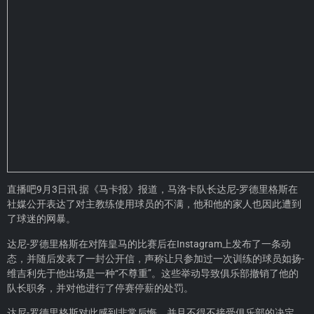
直播吧9月3日讯 据《马卡报》报道，马洛卡队长达尼-罗德里格斯在
社媒公开表达了对主教练使用球员的不满，他和他的家人也因此遭到
了球迷的网暴。
达尼-罗德里格斯在对阵皇马的比赛后在Instagram上发布了一条动
态，并随后发表了一封公开信，声称让只参加过一次训练的球员如扬-
维吉利先于他出场是一种“不尊重”。这些举动导致俱乐部撤销了他的
队长职务，并对他进行了停赛停薪的处罚。
达尼-罗德里格斯对此感到非常后悔，并且不得不接受俱乐部的决定，