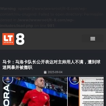
Warning
: opendir(/www/wwwroot/lt-8.com/wp-
content/mu-plugins): Failed to open directory: Permission
denied in
/www/wwwroot/lt-8.com/wp-
includes/load.php
on line
981
马卡：马洛卡队长公开表达对主帅用人不满，遭到球
迷网暴并被撤职
2025-09-04