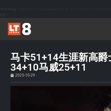
Warning
: opendir(/www/wwwroot/lt-8.com/wp-content/mu-p
981
马卡51+14生涯新高
34+10马威25+11
2025-10-29