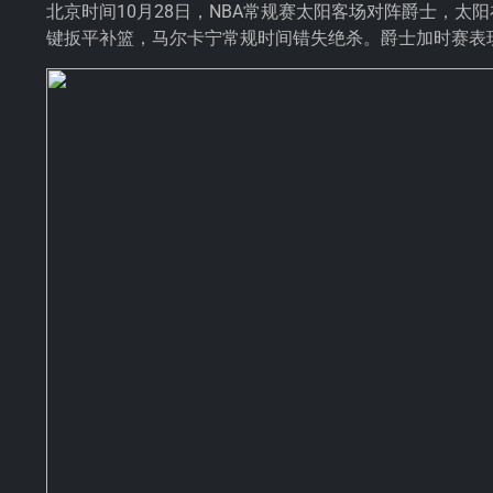
北京时间10月28日，NBA常规赛太阳客场对阵爵士，太阳
键扳平补篮，
马尔卡宁
常规时间错失绝杀。爵士加时赛表现