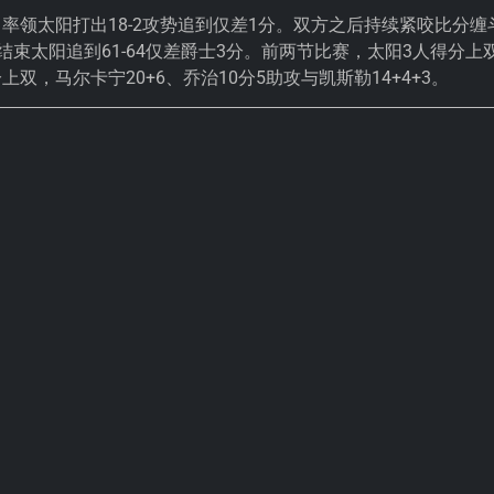
，率领太阳打出18-2攻势追到仅差1分。双方之后持续紧咬比分缠
半场结束太阳追到61-64仅差爵士3分。前两节比赛，太阳3人得分上
上双，马尔卡宁20+6、乔治10分5助攻与凯斯勒14+4+3。