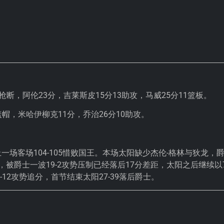
3抢断，阿伦23分，吉莱斯皮15分13助攻，马威25分11篮板。
盖帽，米哈伊柳克11分，乔治26分10助攻。
场客场104-105惜败国王。本场太阳缺少杰伦-格林与狄龙，
被爵士一波19-2攻势压制已经落后17分差距，太阳之后继续以7
12攻势追分，首节结束太阳27-39落后爵士。