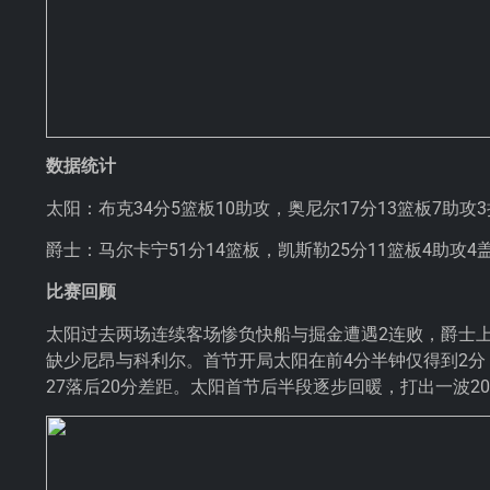
数据统计
太阳：布克34分5篮板10助攻，
奥尼尔
17分13篮板7助攻
爵士：马尔卡宁51分14篮板，凯斯勒25分11篮板4助攻4
比赛回顾
太阳过去两场连续客场惨负快船与掘金遭遇2连败，爵士上一
缺少尼昂与科利尔。首节开局太阳在前4分半钟仅得到2分，
27落后20分差距。太阳首节后半段逐步回暖，打出一波20-