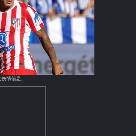
的伤情信息。