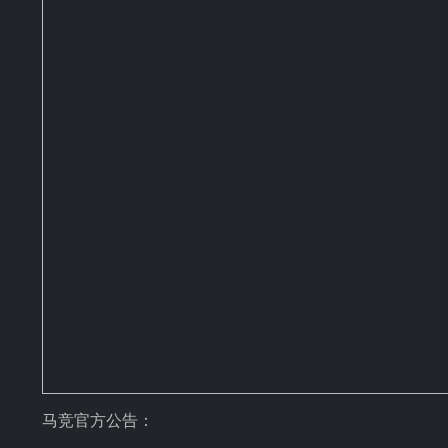
马竞官方公告：