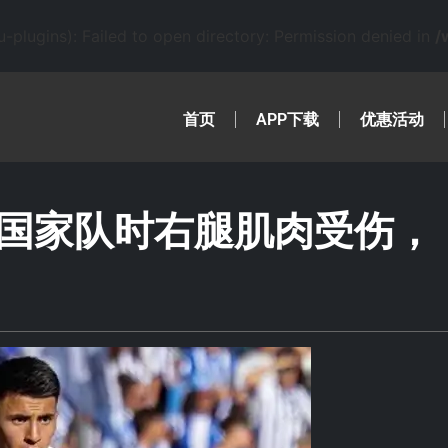
lugins): Failed to open directory: Permission denied in
/
首页
APP下载
优惠活动
国家队时右腿肌肉受伤，