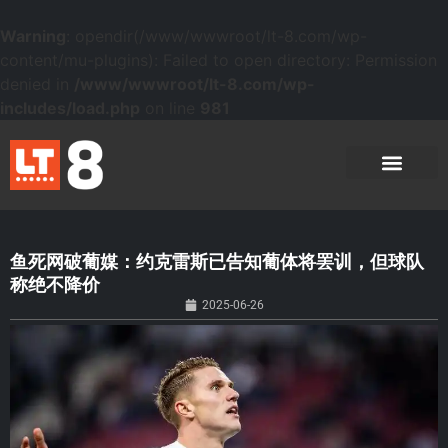
Warning
: opendir(/www/wwwroot/lt-8.com/wp-
content/mu-plugins): Failed to open directory: Permission
denied in
/www/wwwroot/lt-8.com/wp-
includes/load.php
on line
981
鱼死网破葡媒：约克雷斯已告知葡体将罢训，但球队
称绝不降价
2025-06-26