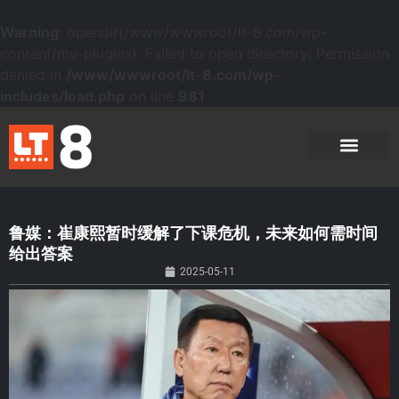
Warning
: opendir(/www/wwwroot/lt-8.com/wp-
content/mu-plugins): Failed to open directory: Permission
denied in
/www/wwwroot/lt-8.com/wp-
includes/load.php
on line
981
鲁媒：崔康熙暂时缓解了下课危机，未来如何需时间
给出答案
2025-05-11