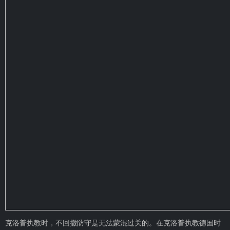
克洛普执教时，不回撤防守是无法蒙混过关的。在克洛普执教德国时