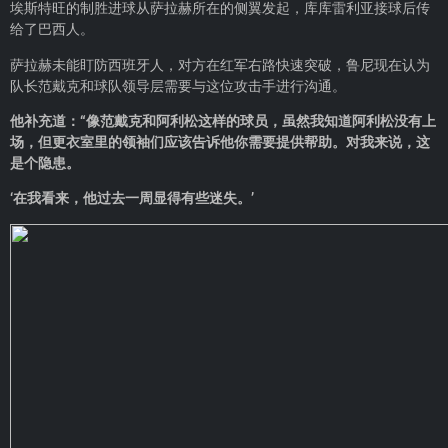
埃斯特旺的制胜进球从萨拉赫所在的侧翼发起，库库雷利亚接球后传
给了巴西人。
萨拉赫未能盯防西班牙人，对方在红军右路快速突破，鲁尼现在认为
队长范戴克和球队领导层需要与这位攻击手进行沟通。
他补充道：“像范戴克和阿利松这样的球员，虽然我知道阿利松没有上
场，但更衣室里的领袖们应该告诉他你需要提供帮助。对我来说，这
是个隐患。
‘在我看来，他过去一周显得有些迷失。’