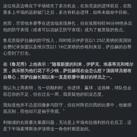
这位埃及边锋在下半场错失了多次机会，在加克波的进球前后，在凯
塞多上半场的远射破门之后，多次有机会进球，始终未能命中目标。
然而，尽管他本赛季在进攻端表现挣扎，但在埃斯特旺96分钟绝杀后
他的防守表现（或者可以说缺乏防守表现）成为了被质疑的焦点。
鲁尼质疑萨拉赫的防守投入，同时暗示伊萨克以1.25亿英镑的英国转
会费纪录加盟以及维尔茨以1.16亿英镑的价格到来后，萨拉赫的自尊
心受到了打击。
在《鲁尼秀》上他表示：“随着新援的到来，伊萨克、埃基蒂克和维尔
茨，俱乐部为他们花了不少钱，萨拉赫现在会怎么想？顶级球员都有
自尊心，而萨拉赫长期以来一直是联赛中最好的球员之一。
我认为上周表明，当一切顺利时，你进球、赢球，这很棒，球队也会
容忍你的不足，但在过去一周，我质疑他的职业态度。
我知道他并不总是回撤参与防守，但在对阵切尔西的比赛中，他被彻
底压制，而他却只是袖手旁观。”
利物浦的右路屡次暴露问题，无论是上半场布拉德利担任右后卫，还
是下半场索博斯洛伊顶替这一角色时都是如此。