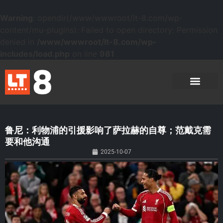
Warning
: opendir(/www/wwwroot/lt-8.com/wp-
content/mu-plugins): Failed to open directory: Permission
denied in
/www/wwwroot/lt-8.com/wp-
includes/load.php
on line
981
鲁尼：利物浦的引援影响了萨拉赫的自尊；范戴克需
要和他沟通
2025-10-07