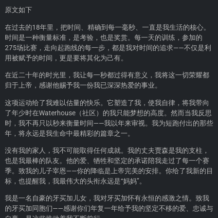
原文如下
在过去的18年里，把时间、精确到每一毫秒、一直是我生活的核心。
时间是一种衡量标准，是考验，也是奖赏。每一天的训练，参加的
275场比赛，走向起跑线的每一步，都是我对时间的追求——不仅是利
用被赋予的时间，更是要将其化为己有。
在近二十年的时光里，我让每一秒都过得有意义，我将这一切荣耀都
归于上帝，感谢他赐予我一份我已深深热爱的事业。
这项运动给了我难以估量的快乐。它塑造了我，使我自律，将我带向
了年少时在Waterhouse（社区）的我只能梦想的高度。然而当我反思
时，我不再只以秒来衡量时间——我以年来审视。我为短跑付出的那些
年，将永远是我生命中最精彩的篇章之一。
没有我的家人，我不可能取得任何成就。我的丈夫贾森是我的支柱，
也是我最棒的队友。他的爱、牺牲和坚定的承诺陪我走过了每一个赛
季。致我的儿子宰恩——你的降临是上帝完美的安排。你给了我新的目
标，也提醒我，我最伟大的头衔永远是“妈妈”。
我是一名自豪的牙买加儿女，我对牙买加怀有永恒的感激之情。致我
的牙买加同胞们——感谢你们年复一年给予我的坚定不移的爱、忠诚与