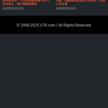
前NBA球员：25年雷霆能击败13年三
法媒：利物浦加紧追求巴尔科拉，球员
巨头热火，他们能限制詹韦
心生去意
2025年12月20日
2026年5月18日
© 2006-2025 LT-8.com | All Rights Reserved.