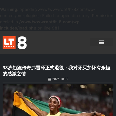
Warning
: opendir(/www/wwwroot/lt-8.com/wp-
content/mu-plugins): Failed to open directory: Permission
denied in
/www/wwwroot/lt-8.com/wp-
includes/load.php
on line
981
38岁短跑传奇弗雷泽正式退役：我对牙买加怀有永恒
的感激之情
2025-10-09